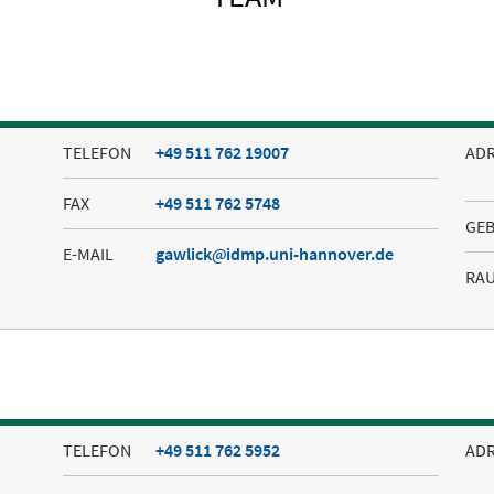
TELEFON
+49 511 762 19007
AD
FAX
+49 511 762 5748
GE
E-MAIL
gawlick
idmp.uni-hannover.de
RA
TELEFON
+49 511 762 5952
AD