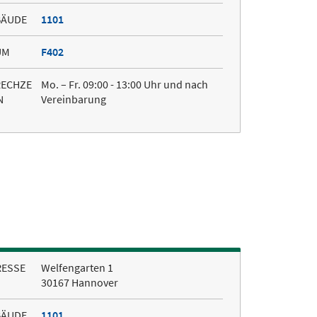
BÄUDE
1101
UM
F402
RECHZE
Mo. – Fr. 09:00 - 13:00 Uhr und nach
N
Vereinbarung
RESSE
Welfengarten 1
30167 Hannover
BÄUDE
1101