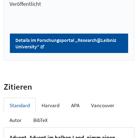
Veröffentlicht
Details im Forschungsportal „Research@Leibniz
University“
Zitieren
Standard
Harvard
APA
Vancouver
Autor
BibTeX
Advent, Advent im halben Land, nimm einen