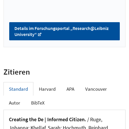
Details im Forschungsportal „Research@Leibniz
University“
Zitieren
Standard
Harvard
APA
Vancouver
Autor
BibTeX
Creating the De | Informed Citizen.
/ Ruge,
Johanna
; Khellaf, Sarah
; Hochmuth, Reinhard
.