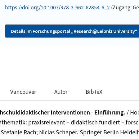
https://doi.org/10.1007/978-3-662-62854-6_2
(Zugang: Ge
Details im Forschungsportal „Research@Leibniz University“
Vancouver
Autor
BibTeX
hschuldidaktischer Interventionen - Einführung.
/
Ho
ematik: praxisrelevant – didaktisch fundiert – forschu
tefanie Rach; Niclas Schaper. Springer Berlin Heidel