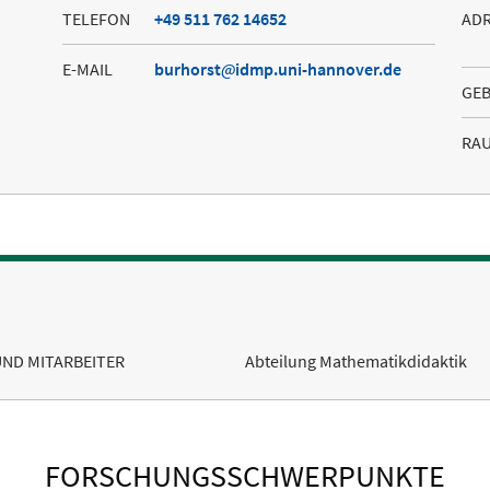
TELEFON
+49 511 762 14652
AD
E-MAIL
burhorst
idmp.uni-hannover.de
GE
RA
UND MITARBEITER
Abteilung Mathematikdidaktik
FORSCHUNGSSCHWERPUNKTE