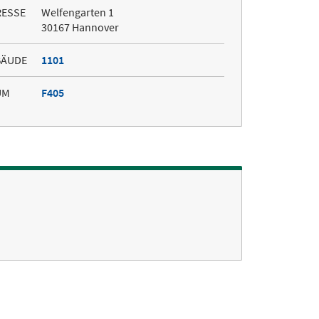
RESSE
Welfengarten 1
30167 Hannover
BÄUDE
1101
UM
F405