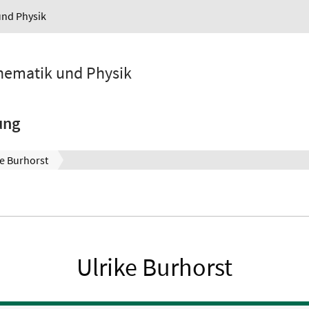
und Physik
athematik und Physik
ung
ke Burhorst
Ulrike Burhorst