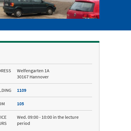
DRESS
Welfengarten 1A
30167 Hannover
LDING
1109
OM
105
ICE
Wed. 09:00 - 10:00 in the lecture
URS
period