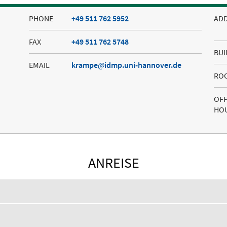
PHONE
+49 511 762 5952
AD
FAX
+49 511 762 5748
BUI
EMAIL
krampe
idmp.uni-hannover.de
RO
OFF
HO
ANREISE