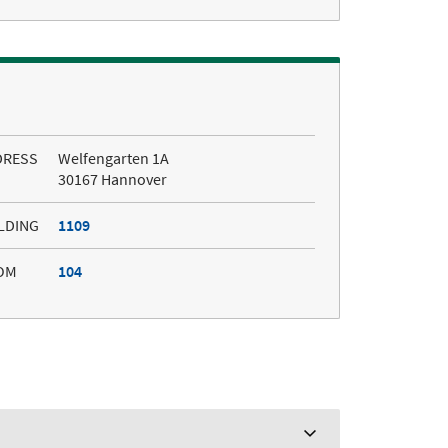
DRESS
Welfengarten 1A
30167 Hannover
LDING
1109
OM
104