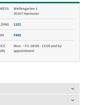
DRESS
Welfengarten 1
30167 Hannover
LDING
1101
OM
F402
ICE
Mon. – Fri. 09:00 - 13:00 and by
URS
appointment