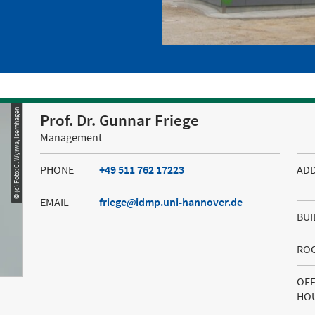
© (c) Foto: C. Wyrwa, Isernhagen
Prof. Dr. Gunnar Friege
Management
PHONE
+49 511 762 17223
AD
EMAIL
friege
idmp.uni-hannover.de
BUI
RO
OFF
HO