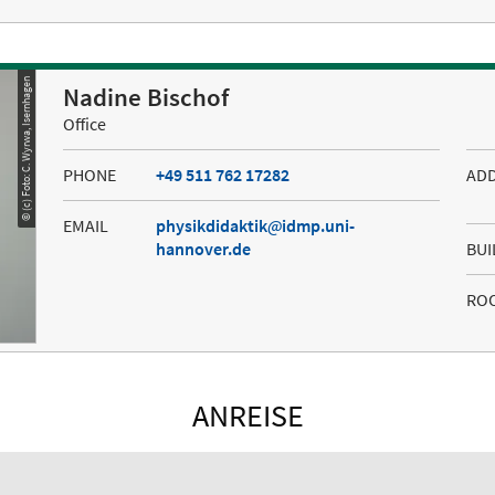
© (c) Foto: C. Wyrwa, Isernhagen
Nadine Bischof
Office
PHONE
+49 511 762 17282
AD
EMAIL
physikdidaktik
idmp.uni-
hannover.de
BUI
RO
ANREISE